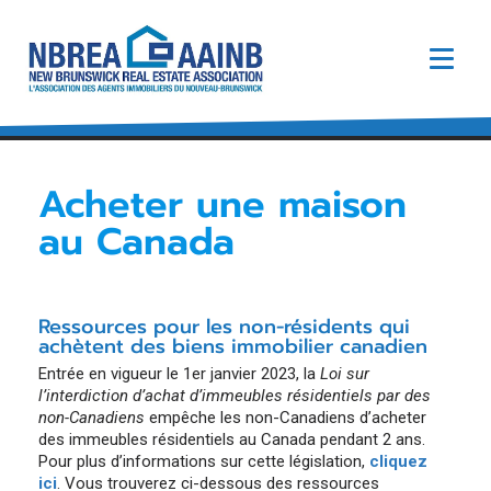
EN
Acheter une maison
au Canada
À propos de l’AAINB
Contactez-Nous
Acheter ou vendre une maison
Conseil d’administration de l’AAINB de 2026-2027
Trouver un agent immobilier
Ressources pour les non-résidents qui
Bureau du Registraire
Assemblée générale annuelle 2026
achètent des biens immobilier canadien
Valeur d’un agent immobilier
À propos du Bureau du Registraire
Comités de L’AAINB
Entrée en vigueur le 1er janvier 2023, la
Loi sur
Devenir un agent immobilier
Radon: ce que vous devez savoir.
Code du Secteur Immobilier
l’interdiction d’achat d’immeubles résidentiels par des
6 étapes pour devenir agent immobilier au
Acheter une maison au Canada
non-Canadiens
empêche les non-Canadiens d’acheter
Médias
Législation
Nouveau-Brunswick
des immeubles résidentiels au Canada pendant 2 ans.
Demandez une entrevue
Audiences Disciplinaires
Pour plus d’informations sur cette législation,
cliquez
Cours de Pré-License pour vendeurs:
Formation obligatoire
enregistrement pour l’autoformation
ici
. Vous trouverez ci-dessous des ressources
Statistiques