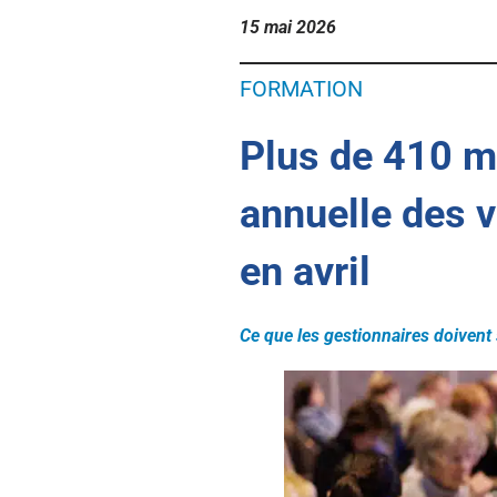
6 étapes pour deveni
15 mai 2026
immobilier au Nouve
Brunswick
FORMATION
Cours de Pré-License
vendeurs: enregistre
l’autoformation
Plus de 410 m
Candidats à la mobili
main-d’œuvre (de l’ex
Nouveau-Brunswick)
Transfert Diplômes e
annuelle des v
en avril
Ce que les gestionnaires doivent