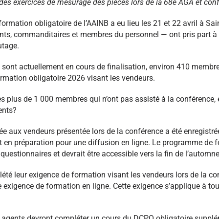
des exercices de mesurage des pièces lors de la 68e AGA et conf
ormation obligatoire de l’AAINB a eu lieu les 21 et 22 avril à Sa
ts, commanditaires et membres du personnel — ont pris part à 
utage.
ui sont actuellement en cours de finalisation, environ 410 membr
ormation obligatoire 2026 visant les vendeurs.
les plus de 1 000 membres qui n’ont pas assisté à la conférence, e
ents?
née aux vendeurs présentée lors de la conférence a été enregistr
nt en préparation pour une diffusion en ligne. Le programme de
questionnaires et devrait être accessible vers la fin de l’automne
té leur exigence de formation visant les vendeurs lors de la co
e exigence de formation en ligne. Cette exigence s’applique à to
et agents devront compléter un cours du DCPO obligatoire supp