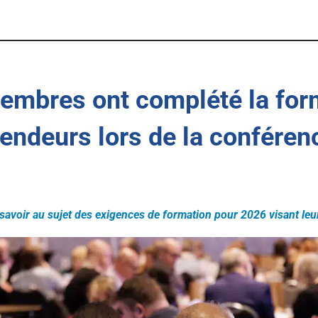
Demandez une entrevue
r agent
Statistiques
au-
Le Podcast de l’AAINB “NBREA
News”
 pour
ment pour
Communiqués de presse
embres ont complété la for
Relations gouvernementales
té de la
térieur du
/
xistants
endeurs lors de la conféren
 savoir au sujet des exigences de formation pour 2026 visant l