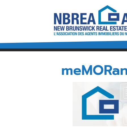
À propos de l’A
Contactez-Nous
meMORa
Conseil d’administra
l’AAINB de 2026-202
Assemblée générale 
2026
Comités de L’AAINB
Devenir un agen
immobilier