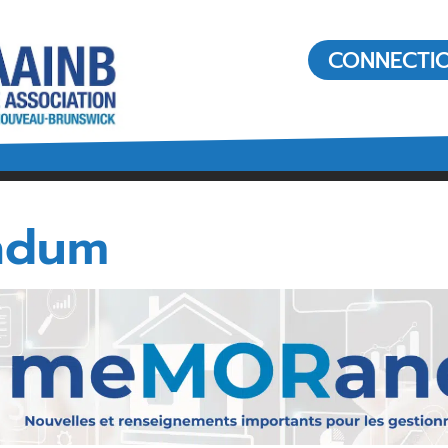
CONNECTI
AINB
Acheter ou vendre une
maison
Trouver un agent immobilier
ndum
tion de
7
Valeur d’un agent immobilier
annuelle
Radon: ce que vous devez
savoir.
Acheter une maison au
Canada
t
Médias