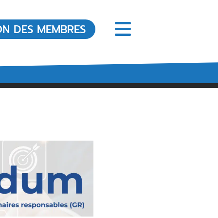
ON DES MEMBRES
Bureau du Registraire
À propos du Bureau du
Registraire
Code du Secteur Immobilier
Législation
Audiences Disciplinaires
Décisions en matière de
discipline
Réclamations en cours et
résolues
Formation obligatoire