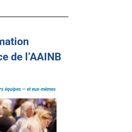
Exigences annuelles du
DPCO pour les membres
mation
ce de l’AAINB
eurs équipes — et eux-mêmes