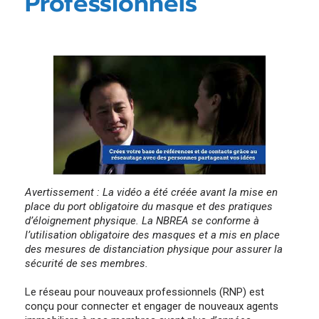
Professionnels
Décisions en matière de discipline
Exigences annuelles du DPCO pour les membres
Candidats à la mobilité de la main-d’œuvre (de
Le Podcast de l’AAINB “NBREA News”
Réclamations en cours et résolues
l’extérieur du Nouveau-Brunswick)/ Transfert
Diplômes existants
Communiqués de presse
Relations gouvernementales
Avertissement : La vidéo a été créée avant la mise en
place du port obligatoire du masque et des pratiques
d’éloignement physique. La NBREA se conforme à
l’utilisation obligatoire des masques et a mis en place
des mesures de distanciation physique pour assurer la
sécurité de ses membres.
Le réseau pour nouveaux professionnels (RNP) est
conçu pour connecter et engager de nouveaux agents