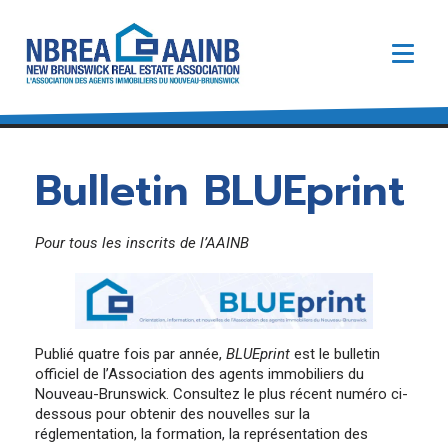
EN
Bulletin BLUEprint
À propos de l’AAINB
Pour tous les inscrits de l’AAINB
Contactez-Nous
Acheter ou vendre une maison
Conseil d’administration de l’AAINB de 2026-2027
Trouver un agent immobilier
Bureau du Registraire
Assemblée générale annuelle 2026
Valeur d’un agent immobilier
À propos du Bureau du Registraire
Comités de L’AAINB
Devenir un agent immobilier
Radon: ce que vous devez savoir.
Publié quatre fois par année,
BLUEprint
est le bulletin
Code du Secteur Immobilier
officiel de l’Association des agents immobiliers du
6 étapes pour devenir agent immobilier au
Acheter une maison au Canada
Médias
Législation
Nouveau-Brunswick
Nouveau-Brunswick. Consultez le plus récent numéro ci-
dessous pour obtenir des nouvelles sur la
Demandez une entrevue
Audiences Disciplinaires
Cours de Pré-License pour vendeurs:
Formation obligatoire
réglementation, la formation, la représentation des
enregistrement pour l’autoformation
Statistiques