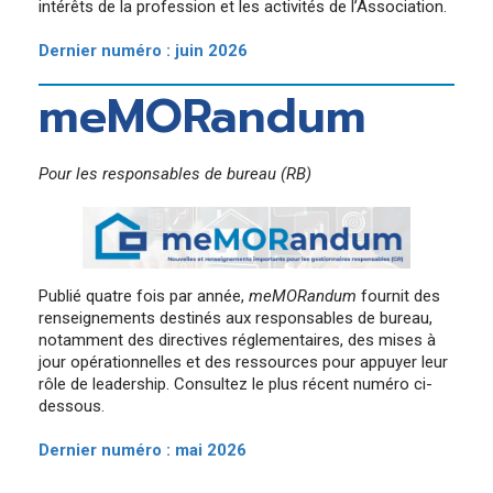
Décisions en matière de discipline
intérêts de la profession et les activités de l’Association.
Exigences annuelles du DPCO pour les membres
Candidats à la mobilité de la main-d’œuvre (de
Le Podcast de l’AAINB “NBREA News”
Réclamations en cours et résolues
l’extérieur du Nouveau-Brunswick)/ Transfert
Dernier numéro : juin 2026
Diplômes existants
Communiqués de presse
meMORandum
Relations gouvernementales
Pour les responsables de bureau (RB)
Publié quatre fois par année,
meMORandum
fournit des
renseignements destinés aux responsables de bureau,
notamment des directives réglementaires, des mises à
jour opérationnelles et des ressources pour appuyer leur
rôle de leadership. Consultez le plus récent numéro ci-
dessous.
Dernier numéro : mai 2026